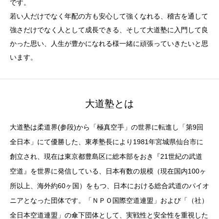
です。
若い人だけでなく年配の方も安心して強くなれる、稽古を通して
強さだけでなく人として成長できる、そして大道塾に入門して良
かった思い、人生が豊かになれる様一緒に頑張っていきたいと思
います。
大道塾とは
大道塾は柔道界(参段)から「極真空手」の世界に転進し「第9回
全日本」にて優勝した、東孝塾長により1981年宮城県仙台市に
創立され、現在は東京都豊島区に総本部をおき『21世紀の武道
空道』を世界に発信している、日本有数の規模（現在国内100ヶ
所以上、海外約60ヶ国）をもつ、日本における総合武道のパイオ
ニアとなった団体です。「ＮＰＯ国際空道連盟」および「（社）
全日本空道連盟」の傘下団体として、実戦性と安全性を重視した