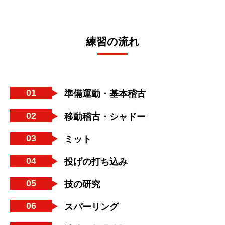
練習の流れ
01
準備運動・基本稽古
02
移動稽古・シャドー
03
ミット
04
投げの打ち込み
05
技の研究
06
スパーリング